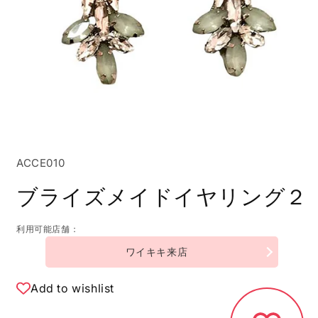
モ
ー
ダ
SKU:
ACCE010
ル
で
ブライズメイドイヤリング２
メ
デ
ィ
利用可能店舗：
ア
(1)
ワイキキ来店
を
開
く
Add to wishlist