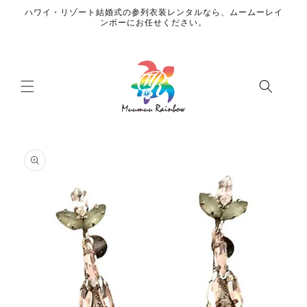
コンテ
ハワイ・リゾート結婚式の参列衣装レンタルなら、ムームーレイ
ンツに
ンボーにお任せください。
進む
商品情
報にス
キップ