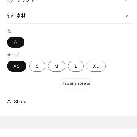
素材
色
赤
サイズ
XS
S
M
L
XL
HawaiianDress
Share