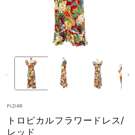
モ
ー
ダ
ル
で
メ
デ
ィ
ア
(1)
(
SKU:
PLD4R
を
開
トロピカルフラワードレス/
く
レッド